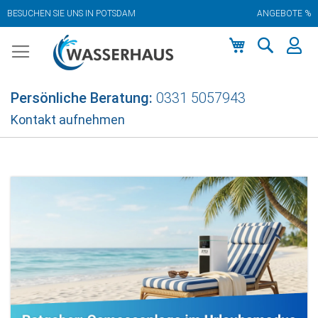
BESUCHEN SIE UNS IN POTSDAM
ANGEBOTE %
Zum
Inhalt
springen
Mein Warenkor
Persönliche Beratung:
0331 5057943
Kontakt aufnehmen