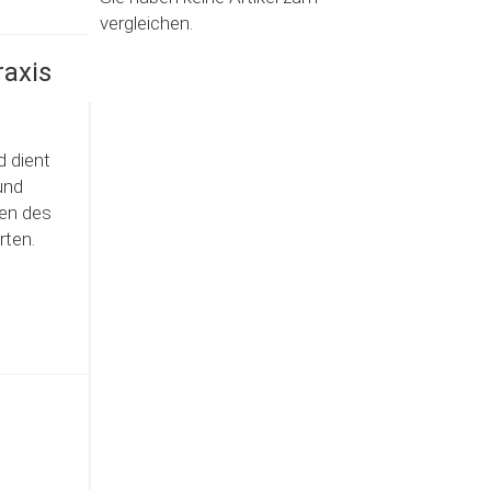
vergleichen.
raxis
 dient
und
zen des
rten.