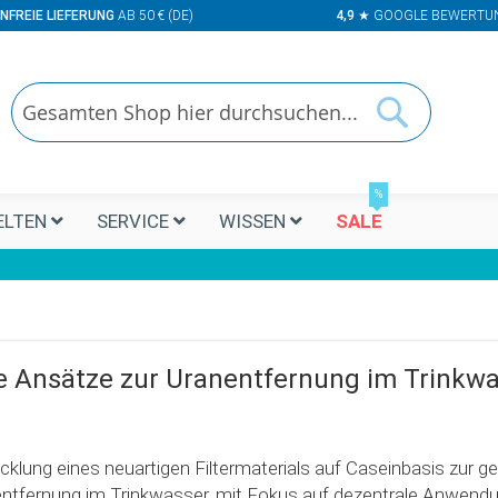
NFREIE LIEFERUNG
AB 50 € (DE)
4,9
★ GOOGLE BEWERTU
Suchen
Suchen
%
LTEN
SERVICE
WISSEN
SALE
 Ansätze zur Uranentfernung im Trinkw
cklung eines neuartigen Filtermaterials auf Caseinbasis zur ge
ntfernung im Trinkwasser, mit Fokus auf dezentrale Anwend