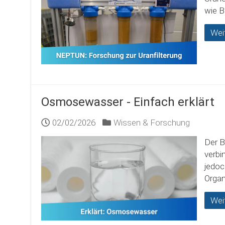
wie B
Wei
Osmosewasser - Einfach erklärt
02/02/2026
Wissen & Forschung
Der B
verbi
jedoc
Organ
Wei