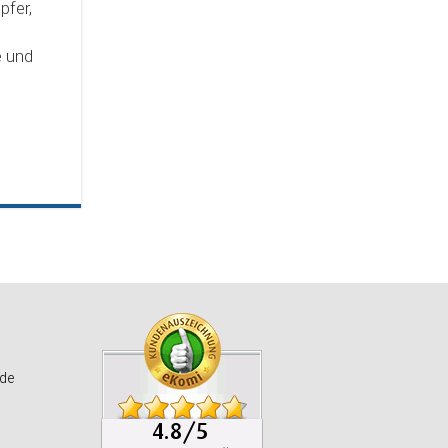
pfer,
e und
de