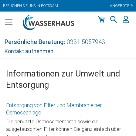
BESUCHEN SIE UNS IN POTSDAM
ANGEBOTE %
Zum
Inhalt
springen
Mein Warenkor
Persönliche Beratung:
0331 5057943
Kontakt aufnehmen
Informationen zur Umwelt und
Entsorgung
Entsorgung von Filter und Membran einer
Osmoseanlage
Die benutzte Osmosemembran sowie die
ausgetauschten Filter können Sie ganz einfach über