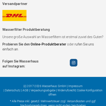
Versandpartner
Wasserfilter Produktberatung
Unsere große Auswahl an Wasserfiltern ist erstmal zuviel des Guten?
Probieren Sie den
Online-Produktberater
oder
rufen Sie uns
einfach an
.
Folgen Sie Wasserhaus
auf Instagram:
(c) 2017-2026 Wasserhaus GmbH |
Impressum
|
Datenschutz
|
AGB
|
Verpackungsabgabe
|
Widerrufsrecht
|
Cookie Konfiguration
öffnen
* Alle Preise inkl. gesetzl. Mehrwertsteuer zzgl.
Versandkosten
und ggf.
Nachnahmegebühren, wenn nicht anders beschrieben