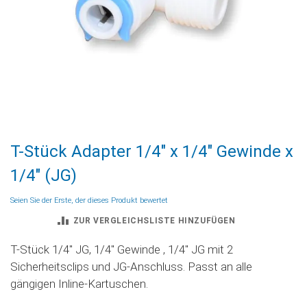
Zum
T-Stück Adapter 1/4" x 1/4" Gewinde x
Anfang
der
1/4" (JG)
Bildgalerie
springen
Seien Sie der Erste, der dieses Produkt bewertet
ZUR VERGLEICHSLISTE HINZUFÜGEN
T-Stück 1/4'' JG, 1/4'' Gewinde , 1/4'' JG mit 2
Sicherheitsclips und JG-Anschluss. Passt an alle
gängigen Inline-Kartuschen.