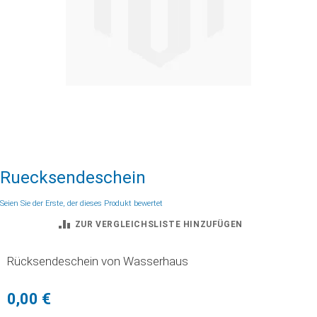
Zum
Ruecksendeschein
Anfang
der
Seien Sie der Erste, der dieses Produkt bewertet
Bildgalerie
ZUR VERGLEICHSLISTE HINZUFÜGEN
springen
Rücksendeschein von Wasserhaus
0,00 €