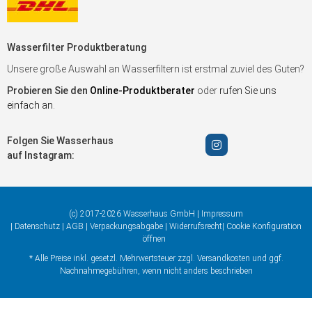
Wasserfilter Produktberatung
Unsere große Auswahl an Wasserfiltern ist erstmal zuviel des Guten?
Probieren Sie den
Online-Produktberater
oder
rufen Sie uns
einfach an
.
Folgen Sie Wasserhaus
auf Instagram:
(c) 2017-2026 Wasserhaus GmbH |
Impressum
|
Datenschutz
|
AGB
|
Verpackungsabgabe
|
Widerrufsrecht
|
Cookie Konfiguration
öffnen
* Alle Preise inkl. gesetzl. Mehrwertsteuer zzgl.
Versandkosten
und ggf.
Nachnahmegebühren, wenn nicht anders beschrieben