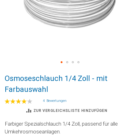
Zum
Osmoseschlauch 1/4 Zoll - mit
Anfang
der
Farbauswahl
Bildgalerie
springen
Bewertung:
4
Bewertungen
80
100
% of
ZUR VERGLEICHSLISTE HINZUFÜGEN
Farbiger Spezialschlauch 1/4 Zoll, passend für alle
Umkehrosmoseanlagen.