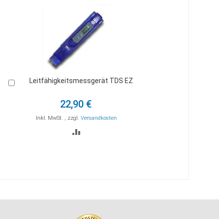
Leitfähigkeitsmessgerät TDS EZ
In
den
Warenkorb
22,90 €
Inkl. MwSt.
,
zzgl.
Versandkosten
ZUR
STE
VERGLEICHSLISTE
HINZUFÜGEN