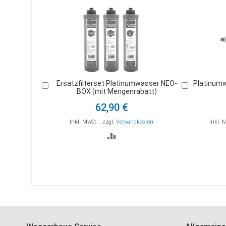
Ersatzfilterset Platinumwasser NEO-
Platinumw
In
In
BOX (mit Mengenrabatt)
den
den
Warenkorb
Warenkorb
62,90 €
Inkl. MwSt.
,
zzgl.
Versandkosten
Inkl. 
ZUR
VERGLEICHSLISTE
HINZUFÜGEN