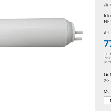
Inl
NEO
Art.
7
Inkl.
Preis
Check
Lie
2-3
Me