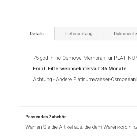
Zum
Anfang
der
Bildgalerie
springen
Details
Lieferumfang
Dokumente
75 gpd Inline-Osmose-Membran für PLAT
Empf. Filterwechselintervall: 36 Monate
Achtung - Andere Platinumwasser-Osmoseanlag
Passendes Zubehör
Wählen Sie die Artikel aus, die dem Warenkorb hin