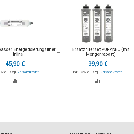
asser-Energetisierungsfilter
Ersatzfilterset PURANEO (mit
In
Inline
Mengenrabatt)
den
Warenkorb
45,90 €
99,90 €
MwSt.
,
zzgl.
Versandkosten
Inkl. MwSt.
,
zzgl.
Versandkosten
ZUR
ZUR
VERGLEICHSLISTE
VERGLEICHSLI
HINZUFÜGEN
HINZUFÜGEN