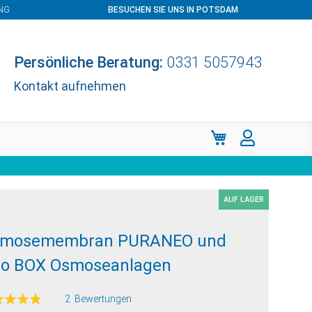
NG
BESUCHEN SIE UNS IN POTSDAM
Persönliche Beratung:
0331 5057943
Kontakt aufnehmen
Mein Warenkorb
AUF LAGER
mosemembran PURANEO und
o BOX Osmoseanlagen
ertung:
2
Bewertungen
100
f