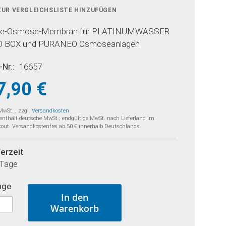
ZUR VERGLEICHSLISTE HINZUFÜGEN
ine-Osmose-Membran für PLATINUMWASSER
 BOX und PURANEO Osmoseanlagen
-Nr.
16657
7,90 €
 MwSt.
,
zzgl.
Versandkosten
 enthält deutsche MwSt.; endgültige MwSt. nach Lieferland im
out. Versandkostenfrei ab 50 € innerhalb Deutschlands.
ferzeit
 Tage
nge
In den
Warenkorb