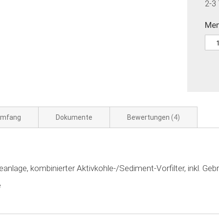
2-3
Me
umfang
Dokumente
Bewertungen
4
nlage, kombinierter Aktivkohle-/Sediment-Vorfilter, inkl. Geb
e