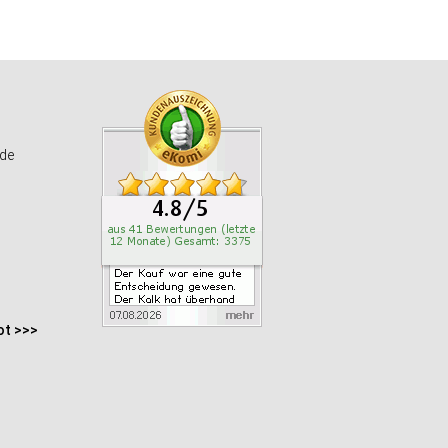
de
ot >>>