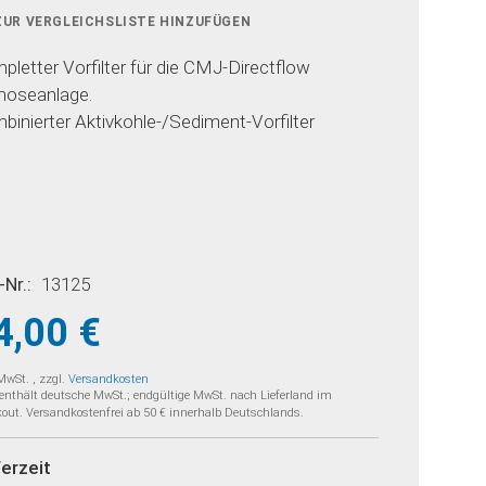
ZUR VERGLEICHSLISTE HINZUFÜGEN
pletter Vorfilter für die CMJ-Directflow
oseanlage.
binierter Aktivkohle-/Sediment-Vorfilter
-Nr.
13125
4,00 €
 MwSt.
,
zzgl.
Versandkosten
 enthält deutsche MwSt.; endgültige MwSt. nach Lieferland im
out. Versandkostenfrei ab 50 € innerhalb Deutschlands.
ferzeit