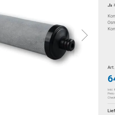
Kom
Osm
Kom
Art.
6
Inkl.
Preis
Check
Lie