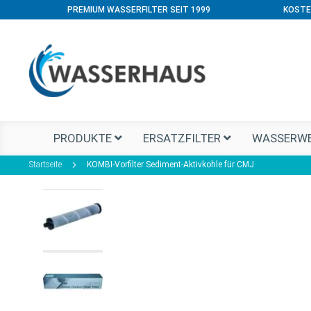
PREMIUM WASSERFILTER SEIT 1999
KOSTE
PRODUKTE
ERSATZFILTER
WASSERWE
Startseite
KOMBI-Vorfilter Sediment-Aktivkohle für CMJ
Zum
Ende
der
Bildgalerie
springen