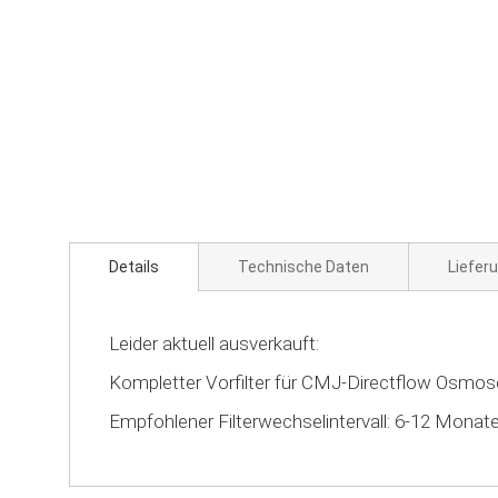
Zum
Anfang
der
Bildgalerie
springen
Details
Technische Daten
Liefer
Leider aktuell ausverkauft:
Kompletter Vorfilter für CMJ-Directflow Osmosea
Empfohlener Filterwechselintervall: 6-12 Monat