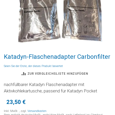
Zum
Katadyn-Flaschenadapter Carbonfilter
Anfang
der
Seien Sie der Erste, der dieses Produkt bewertet
Bildgalerie
ZUR VERGLEICHSLISTE HINZUFÜGEN
springen
nachfüllbarer Katadyn Flaschenadapter mit
Aktivkohlekartusche, passend für Katadyn Pocket
23,50 €
Inkl. MwSt.
,
zzgl.
Versandkosten
Preis enthält deutsche MwSt.; endgültige MwSt. nach Lieferland im Checkout.