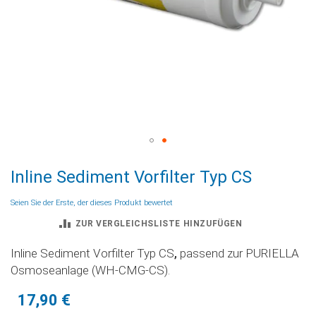
Zum
Inline Sediment Vorfilter Typ CS
Anfang
der
Seien Sie der Erste, der dieses Produkt bewertet
Bildgalerie
ZUR VERGLEICHSLISTE HINZUFÜGEN
springen
Inline Sediment Vorfilter Typ CS
,
passend zur PURIELLA
Osmoseanlage (WH-CMG-CS).
17,90 €