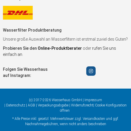
Wasserfilter Produktberatung
Unsere große Auswahl an Wasserfiltern ist erstmal zuviel des Guten?
Probieren Sie den
Online-Produktberater
oder
rufen Sie uns
einfach an
.
Folgen Sie Wasserhaus
auf Instagram:
(c) 2017-2026 Wasserhaus GmbH |
Impressum
|
Datenschutz
|
AGB
|
Verpackungsabgabe
|
Widerrufsrecht
|
Cookie Konfiguration
öffnen
* Alle Preise inkl. gesetzl. Mehrwertsteuer zzgl.
Versandkosten
und ggf.
Nachnahmegebühren, wenn nicht anders beschrieben