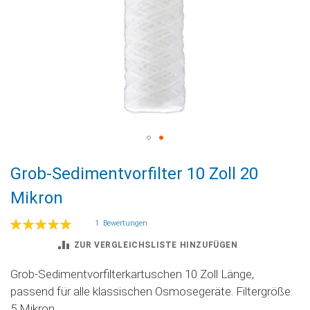
Zum
Grob-Sedimentvorfilter 10 Zoll 20
Anfang
der
Mikron
Bildgalerie
springen
Bewertung:
1
Bewertungen
100
100
% of
ZUR VERGLEICHSLISTE HINZUFÜGEN
Grob-Sedimentvorfilterkartuschen 10 Zoll Länge,
passend für alle klassischen Osmosegeräte. Filtergröße:
5 Mikron