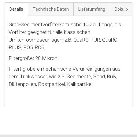
Weite
Details
Technische Daten
Lieferumfang
Dokument
Grob-Sedimentvorfilterkartusche 10 Zoll Länge, als
Vorfilter geeignet für alle klassischen
Umkehrosmoseanlagen, z.B. QuaRO-PUR, QuaRO-
PLUS, RO5, RO6.
Filtergröße
:
20 Mikron
Filtert gröbere mechanische Verunreinigungen aus
dem Trinkwasser, wie z.B. Sedimente, Sand, Ruß,
Blütenpollen, Rostpartikel, Kalkpartikel