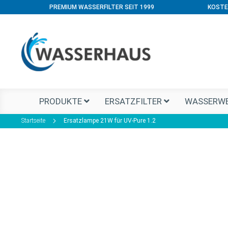
PREMIUM WASSERFILTER SEIT 1999
KOSTE
PRODUKTE
ERSATZFILTER
WASSERWE
Startseite
Ersatzlampe 21W für UV-Pure 1.2
Zum
Ende
der
Bildgalerie
springen