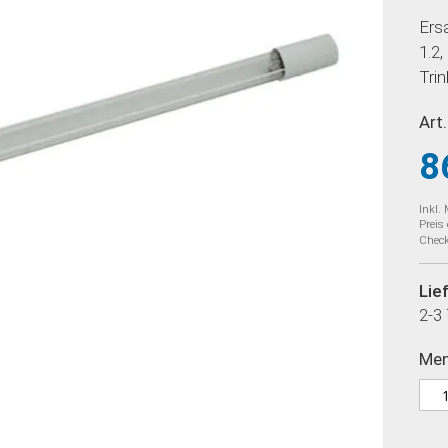
Ers
1.2
Tri
Art.
8
Inkl.
Preis
Check
Lie
2-3
Me