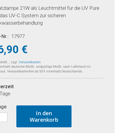
atzlampe 21W als Leuchtmittel für die UV Pure
, das UV-C System zur sicheren
nkwasserbehandlung
-Nr.
17977
6,90 €
 MwSt.
,
zzgl.
Versandkosten
 enthält deutsche MwSt.; endgültige MwSt. nach Lieferland im
out. Versandkostenfrei ab 50 € innerhalb Deutschlands.
ferzeit
 Tage
nge
In den
Warenkorb