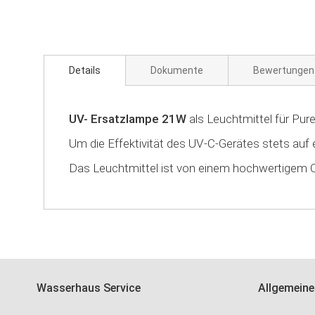
Zum
Anfang
der
Bildgalerie
Details
Dokumente
Bewertunge
springen
UV- Ersatzlampe 21W
als Leuchtmittel für Pu
Um die Effektivität des UV-C-Gerätes stets au
Das Leuchtmittel ist von einem hochwertigem
Wasserhaus Service
Allgemeine