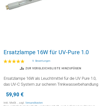
Zum
Ersatzlampe 16W für UV-Pure 1.0
Anfang
der
Bewertung:
9
Bewertungen
Bildgalerie
100
100
% of
springen
ZUR VERGLEICHSLISTE HINZUFÜGEN
Ersatzlampe 16W als Leuchtmittel für die UV Pure 1.0,
das UV-C System zur sicheren Trinkwasserbehandlung
59,90 €
Inkl. MwSt.
,
zzgl.
Versandkosten