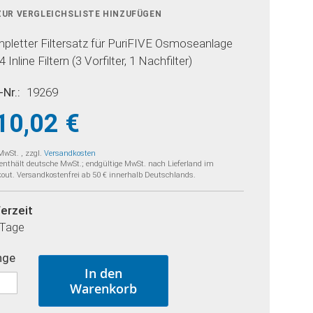
ZUR VERGLEICHSLISTE HINZUFÜGEN
pletter Filtersatz für PuriFIVE Osmoseanlage
4 Inline Filtern (3 Vorfilter, 1 Nachfilter)
-Nr.
19269
10,02 €
 MwSt.
,
zzgl.
Versandkosten
 enthält deutsche MwSt.; endgültige MwSt. nach Lieferland im
out. Versandkostenfrei ab 50 € innerhalb Deutschlands.
ferzeit
 Tage
nge
In den
Warenkorb