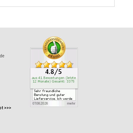
de
ot >>>