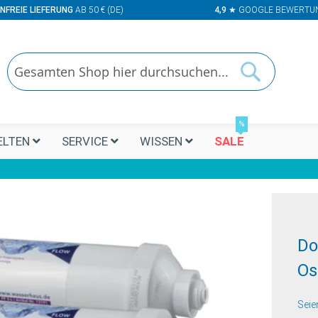
NFREIE LIEFERUNG
AB 50 € (DE)
4,9
★ GOOGLE BEWERTU
Suchen
Suchen
%
LTEN
SERVICE
WISSEN
SALE
Do
Os
Seie