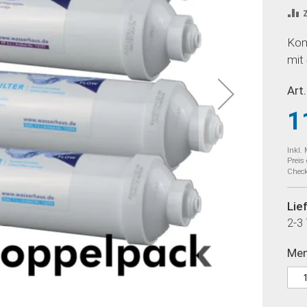
Kom
mit 
Art.
1
Inkl.
Preis
Check
Lie
2-3
Me