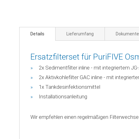
Zum
Anfang
der
Bildgalerie
springen
Details
Lieferumfang
Dokumente
Ersatzfilterset für PuriFIVE O
2x Sedimentfilter inline - mit integriertem J
2x Aktivkohlefilter GAC inline - mit integrier
1x Tankdesinfektionsmittel
Installationsanleitung
Wir empfehlen einen regelmäßigen Filterwechse