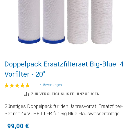
Zum
Doppelpack Ersatzfilterset Big-Blue: 4
Anfang
der
Vorfilter - 20"
Bildgalerie
springen
Bewertung:
4
Bewertungen
100
100
% of
ZUR VERGLEICHSLISTE HINZUFÜGEN
Günstiges Doppelpack für den Jahresvorrat: Ersatzfilter-
Set mit 4x VORFILTER für Big Blue Hauswasseranlage
99,00 €