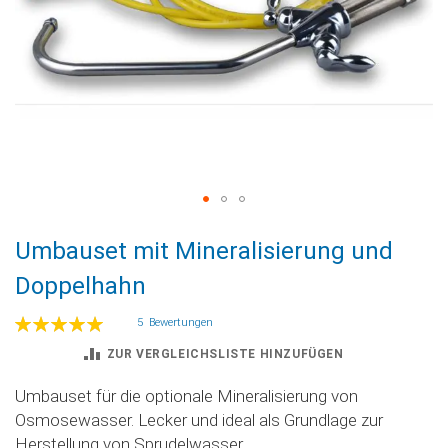
Zum
Umbauset mit Mineralisierung und
Anfang
der
Doppelhahn
Bildgalerie
springen
Bewertung:
5
Bewertungen
100
100
% of
ZUR VERGLEICHSLISTE HINZUFÜGEN
Umbauset für die optionale Mineralisierung von
Osmosewasser. Lecker und ideal als Grundlage zur
Herstellung von Sprudelwasser.