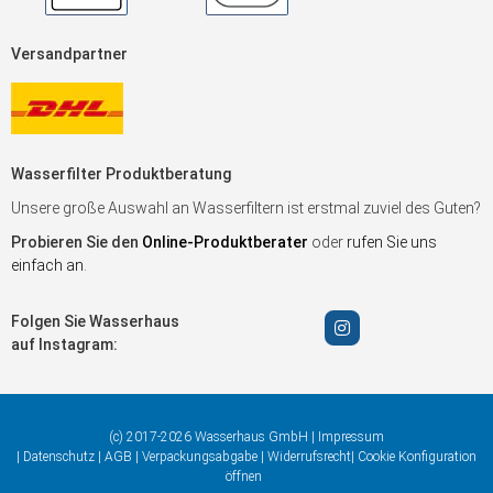
Versandpartner
Wasserfilter Produktberatung
Unsere große Auswahl an Wasserfiltern ist erstmal zuviel des Guten?
Probieren Sie den
Online-Produktberater
oder
rufen Sie uns
einfach an
.
Folgen Sie Wasserhaus
auf Instagram:
(c) 2017-2026 Wasserhaus GmbH |
Impressum
|
Datenschutz
|
AGB
|
Verpackungsabgabe
|
Widerrufsrecht
|
Cookie Konfiguration
öffnen