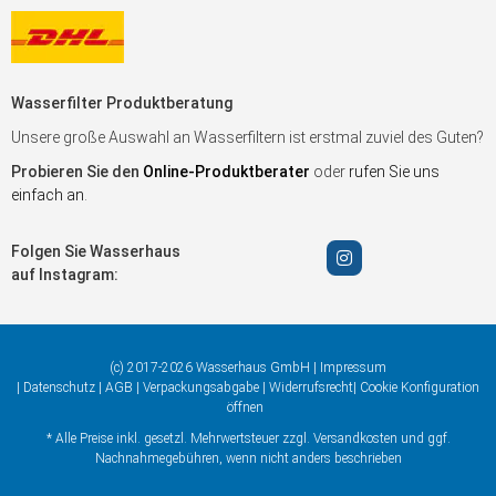
Wasserfilter Produktberatung
Unsere große Auswahl an Wasserfiltern ist erstmal zuviel des Guten?
Probieren Sie den
Online-Produktberater
oder
rufen Sie uns
einfach an
.
Folgen Sie Wasserhaus
auf Instagram:
(c) 2017-2026 Wasserhaus GmbH |
Impressum
|
Datenschutz
|
AGB
|
Verpackungsabgabe
|
Widerrufsrecht
|
Cookie Konfiguration
öffnen
* Alle Preise inkl. gesetzl. Mehrwertsteuer zzgl.
Versandkosten
und ggf.
Nachnahmegebühren, wenn nicht anders beschrieben