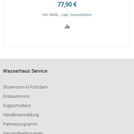
Warenkorb
45,90 €
Inkl. MwSt.
,
zzgl.
Versandkosten
ZUR
TE
VERGLEICHSLISTE
HINZUFÜGEN
Wasserhaus Service
Showroom in Potsdam
Einbauservice
Supportvideos
Händleranmeldung
Partnerprogramm
Versandbedingungen