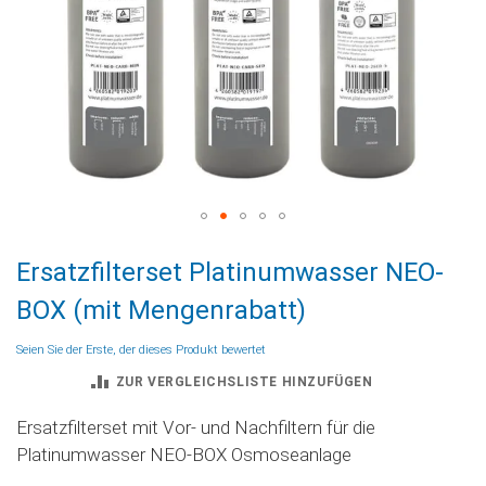
Zum
Ersatzfilterset Platinumwasser NEO-
Anfang
der
BOX (mit Mengenrabatt)
Bildgalerie
springen
Seien Sie der Erste, der dieses Produkt bewertet
ZUR VERGLEICHSLISTE HINZUFÜGEN
Ersatzfilterset mit Vor- und Nachfiltern für die
Platinumwasser NEO-BOX Osmoseanlage