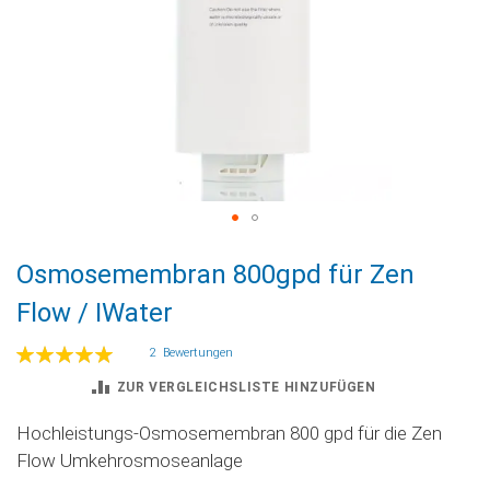
Zum
Osmosemembran 800gpd für Zen
Anfang
der
Flow / IWater
Bildgalerie
springen
Bewertung:
2
Bewertungen
100
100
% of
ZUR VERGLEICHSLISTE HINZUFÜGEN
Hochleistungs-Osmosemembran 800 gpd für die Zen
Flow Umkehrosmoseanlage