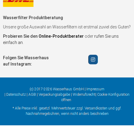
Wasserfilter Produktberatung
Unsere große Auswahl an Wasserfiltern ist erstmal zuviel des Guten?
Probieren Sie den
Online-Produktberater
oder
rufen Sie uns
einfach an
.
Folgen Sie Wasserhaus
auf Instagram:
(c) 2017-2026 Wasserhaus GmbH |
Impressum
|
Datenschutz
|
AGB
|
Verpackungsabgabe
|
Widerrufsrecht
|
Cookie Konfiguration
öffnen
* Alle Preise inkl. gesetzl. Mehrwertsteuer zzgl.
Versandkosten
und ggf.
Nachnahmegebühren, wenn nicht anders beschrieben