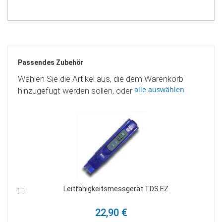
Passendes Zubehör
Wählen Sie die Artikel aus, die dem Warenkorb
alle auswählen
hinzugefügt werden sollen, oder
Leitfähigkeitsmessgerät TDS EZ
In
I
den
d
Warenkorb
W
22,90 €