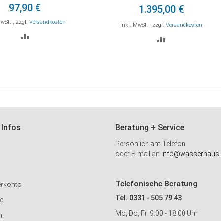
Osmosewasserhahn, UV-Keimsperre
97,90 €
1.395,00 €
MwSt.
,
zzgl.
Versandkosten
Inkl. MwSt.
,
zzgl.
Versandkosten
ZUR
ZUR
VERGLEICHSLISTE
VERGLEICHSLI
HINZUFÜGEN
HINZUFÜGEN
 Infos
Beratung + Service
Persönlich am Telefon
oder E-mail an
info@wasserhaus.
Telefonische Beratung
erkonto
Tel. 0331 - 505 79 43
ie
Mo, Do, Fr: 9:00 - 18:00 Uhr
n