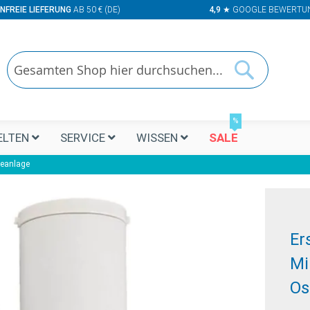
NFREIE LIEFERUNG
AB 50 € (DE)
4,9
★ GOOGLE BEWERTU
Suchen
Suchen
%
LTEN
SERVICE
WISSEN
SALE
seanlage
Er
Mi
Os