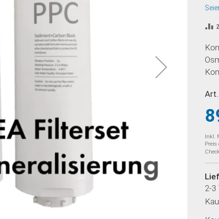
Seie
Kom
Osm
Komb
Art.
8
Inkl.
Preis
Check
Lie
2-3
Kau