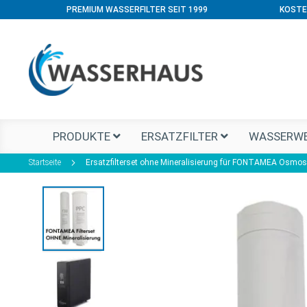
PREMIUM WASSERFILTER SEIT 1999
KOSTE
PRODUKTE
ERSATZFILTER
WASSERWE
Startseite
Ersatzfilterset ohne Mineralisierung für FONTAMEA Osmo
Zum
Ende
der
Bildgalerie
springen