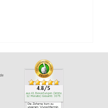
STE
de