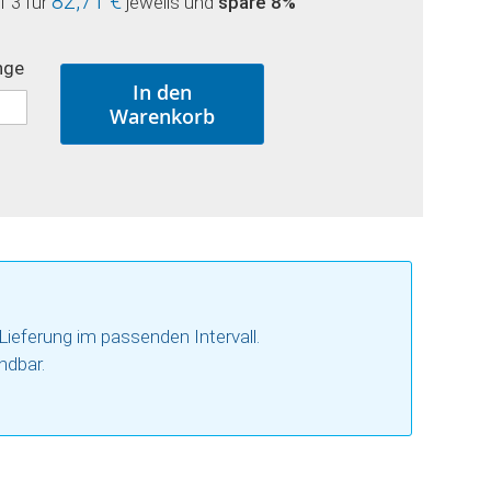
82,71 €
f 3 für
jeweils und
spare
8
%
nge
In den
Warenkorb
Lieferung im passenden Intervall.
ndbar.