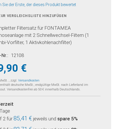
n Sie der Erste, der dieses Produkt bewertet
ZUR VERGLEICHSLISTE HINZUFÜGEN
pletter Filtersatz für FONTAMEA
oseanlage mit 2 Schnellwechsel-Filtern (1
i-Vorfilter, 1 Aktivkohlenachfilter)
-Nr.
12108
9,90 €
 MwSt.
,
zzgl.
Versandkosten
 enthält deutsche MwSt.; endgültige MwSt. nach Lieferland im
out. Versandkostenfrei ab 50 € innerhalb Deutschlands.
ferzeit
 Tage
85,41 €
f 2 für
jeweils und
spare
5
%