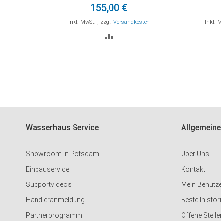
Warenkorb
Warenkorb
155,00 €
Inkl. MwSt.
,
zzgl.
Versandkosten
Inkl. 
ZUR
VERGLEICHSLISTE
HINZUFÜGEN
Wasserhaus Service
Allgemeine
Showroom in Potsdam
Über Uns
Einbauservice
Kontakt
Supportvideos
Mein Benutz
Händleranmeldung
Bestellhistor
Partnerprogramm
Offene Stelle