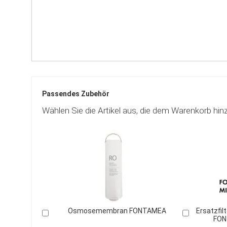
Passendes Zubehör
Wählen Sie die Artikel aus, die dem Warenkorb hin
Osmosemembran FONTAMEA
Ersatzfil
In
In
FON
den
den