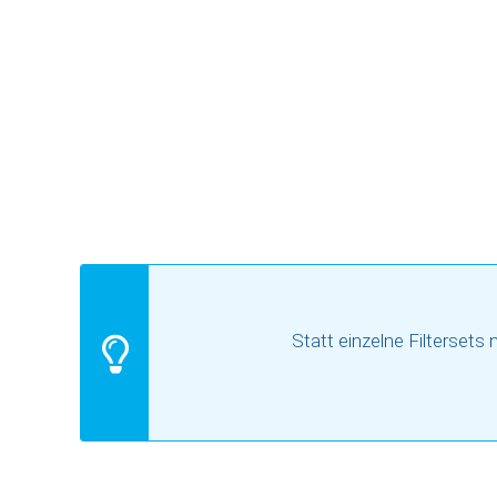
Zum
Anfang
der
Bildgalerie
springen
Statt einzelne Filtersets