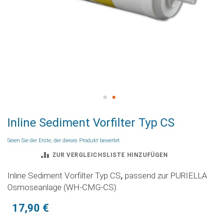
Zum
Inline Sediment Vorfilter Typ CS
Anfang
der
Seien Sie der Erste, der dieses Produkt bewertet
Bildgalerie
ZUR VERGLEICHSLISTE HINZUFÜGEN
springen
Inline Sediment Vorfilter Typ CS
,
passend zur PURIELLA
Osmoseanlage (WH-CMG-CS).
17,90 €