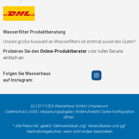
Wasserfilter Produktberatung
Unsere große Auswahl an Wasserfiltern ist erstmal zuviel des Guten?
Probieren Sie den
Online-Produktberater
oder
rufen Sie uns
einfach an
.
Folgen Sie Wasserhaus
auf Instagram:
(c) 2017-2026 Wasserhaus GmbH |
Impressum
|
Datenschutz
|
AGB
|
Verpackungsabgabe
|
Widerrufsrecht
|
Cookie Konfiguration
öffnen
* Alle Preise inkl. gesetzl. Mehrwertsteuer zzgl.
Versandkosten
und ggf.
Nachnahmegebühren, wenn nicht anders beschrieben