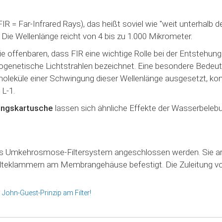
R = Far-Infrared Rays), das heißt soviel wie "weit unterhalb des
 Die Wellenlänge reicht von 4 bis zu 1.000 Mikrometer.
ie offenbaren, dass FIR eine wichtige Rolle bei der Entsteh
iogenetische Lichtstrahlen bezeichnet. Eine besondere Bedeu
oleküle einer Schwingung dieser Wellenlänge ausgesetzt, k
 L-1.
ungskartusche
lassen sich ähnliche Effekte der Wasserbele
des Umkehrosmose-Filtersystem angeschlossen werden. Sie a
Halteklammern am Membrangehäuse befestigt. Die Zuleitung v
 John-Guest-Prinzip am Filter!