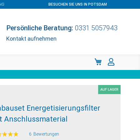
NG
BESUCHEN SIE UNS IN POTSDAM
Persönliche Beratung:
0331 5057943
Kontakt aufnehmen
Mein Warenkorb
AUF LAGER
nbauset Energetisierungsfilter
t Anschlussmaterial
ertung:
6
Bewertungen
100
f