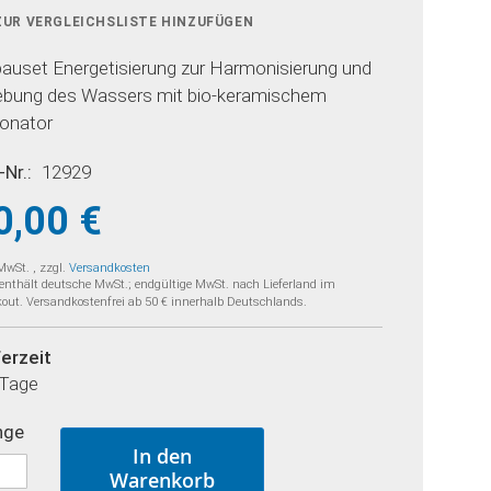
ZUR VERGLEICHSLISTE HINZUFÜGEN
bauset Energetisierung zur Harmonisierung und
ebung des Wassers mit bio-keramischem
onator
-Nr.
12929
0,00 €
 MwSt.
,
zzgl.
Versandkosten
 enthält deutsche MwSt.; endgültige MwSt. nach Lieferland im
out. Versandkostenfrei ab 50 € innerhalb Deutschlands.
ferzeit
 Tage
nge
In den
Warenkorb