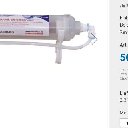
Ein
Bel
Res
Art.
5
Inkl.
Preis
Check
Lie
2-3
Me