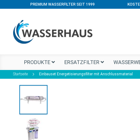
PREMIUM WASSERFILTER SEIT 1999
KOSTE
PRODUKTE
ERSATZFILTER
WASSERWE
Startseite
Einbauset Energetisierungsfilter mit Anschlussmaterial
Zum
Ende
der
Bildgalerie
springen