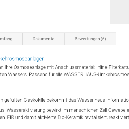
umfang
Dokumente
Bewertungen
6
Umkehrosmoseanlagen
an Ihre Osmoseanlage mit Anschlussmaterial: Inline-Filterka
erten Wassers. Passend für alle WASSERHAUS-Umkehrosmosefil
gefüllten Glaskokille bekommt das Wasser neue Informatione
. Wasseraktivierung bewirkt im menschlichen Zell-Gewebe 
FIR und damit aktivierte Bio-Keramik revitalisiert, reaktivier