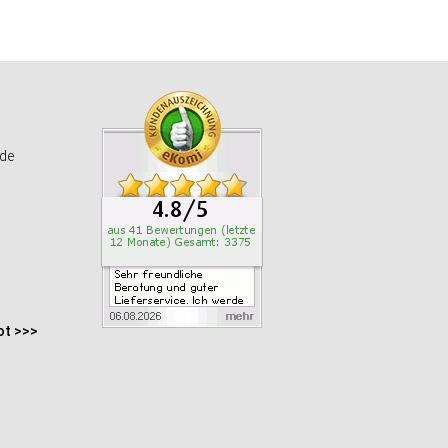
de
ot >>>