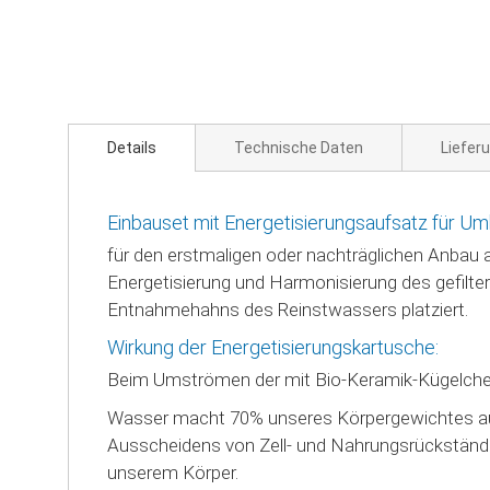
Zum
Anfang
der
Bildgalerie
springen
Details
Technische Daten
Liefer
Einbauset mit Energetisierungsaufsatz für 
für den erstmaligen oder nachträglichen Anbau 
Energetisierung und Harmonisierung des gefilt
Entnahmehahns des Reinstwassers platziert.
Wirkung der Energetisierungskartusche:
Beim Umströmen der mit Bio-Keramik-Kügelchen 
Wasser macht 70% unseres Körpergewichtes aus
Ausscheidens von Zell- und Nahrungsrückständen. 
unserem Körper.