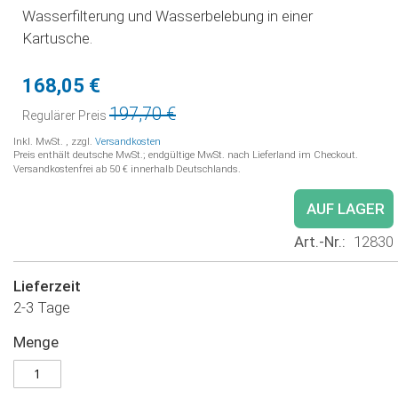
Wasserfilterung und Wasserbelebung in einer
Kartusche.
168,05 €
Sonderpreis
197,70 €
Regulärer Preis
Inkl. MwSt.
,
zzgl.
Versandkosten
Preis enthält deutsche MwSt.; endgültige MwSt. nach Lieferland im Checkout.
Versandkostenfrei ab 50 € innerhalb Deutschlands.
AUF LAGER
Art.-Nr.
12830
Lieferzeit
2-3 Tage
Menge