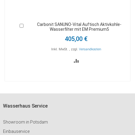
d
Carbonit SANUNO-Vital Auftisch Aktivkohle-
In
I
Wasserfilter mit EM Premium5
den
d
Warenkorb
W
405,00 €
Inkl. MwSt.
,
zzgl.
Versandkosten
ZUR
VERGLEICHSLISTE
HINZUFÜGEN
Wasserhaus Service
Showroom in Potsdam
Einbauservice