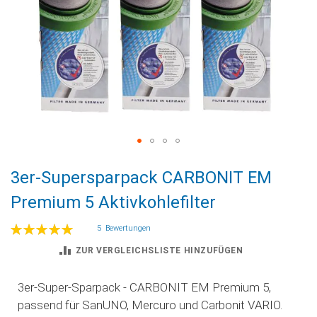
Zum
3er-Supersparpack CARBONIT EM
Anfang
der
Premium 5 Aktivkohlefilter
Bildgalerie
springen
Bewertung:
5
Bewertungen
100
100
% of
ZUR VERGLEICHSLISTE HINZUFÜGEN
3er-Super-Sparpack - CARBONIT EM Premium 5,
passend für SanUNO, Mercuro und Carbonit VARIO.