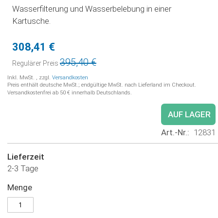
Wasserfilterung und Wasserbelebung in einer
Kartusche.
308,41 €
Sonderpreis
395,40 €
Regulärer Preis
Inkl. MwSt.
,
zzgl.
Versandkosten
Preis enthält deutsche MwSt.; endgültige MwSt. nach Lieferland im Checkout.
Versandkostenfrei ab 50 € innerhalb Deutschlands.
AUF LAGER
Art.-Nr.
12831
Lieferzeit
2-3 Tage
Menge