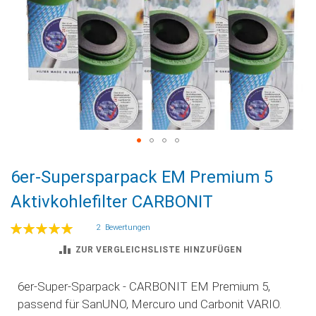
Zum
6er-Supersparpack EM Premium 5
Anfang
der
Aktivkohlefilter CARBONIT
Bildgalerie
springen
Bewertung:
2
Bewertungen
100
100
% of
ZUR VERGLEICHSLISTE HINZUFÜGEN
6er-Super-Sparpack - CARBONIT EM Premium 5,
passend für SanUNO, Mercuro und Carbonit VARIO.