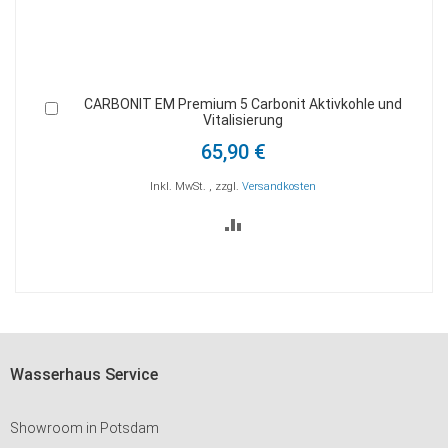
CARBONIT EM Premium 5 Carbonit Aktivkohle und
In
I
Vitalisierung
den
d
Warenkorb
W
65,90 €
Inkl. MwSt.
,
zzgl.
Versandkosten
ZUR
VERGLEICHSLISTE
HINZUFÜGEN
Wasserhaus Service
Showroom in Potsdam