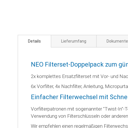
Zum
Anfang
der
Bildgalerie
springen
Details
Lieferumfang
Dokumente
NEO Filterset-Doppelpack zum gün
2x komplettes Ersatzfilterset mit Vor- und Nach
6x Vorfilter, 4x Nachfilter, Anleitung, Micropurt
Einfacher Filterwechsel mit Schne
Vorfilterpatronen mit sogenannter "Twist-In"-
Verwendung von Filterschlüsseln oder andere
Wir empfehlen einen regelmäßigen Filterwechs