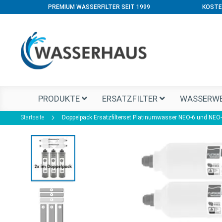
PREMIUM WASSERFILTER SEIT 1999
KOSTE
PRODUKTE
ERSATZFILTER
WASSERWE
Startseite
Doppelpack Ersatzfilterset Platinumwasser NEO-6 und NEO
Zum
Ende
der
Bildgalerie
springen