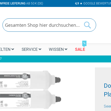
NFREIE LIEFERUNG
AB 50 € (DE)
4,9
★ GOOGLE BEWERTU
Suchen
Suchen
%
LTEN
SERVICE
WISSEN
SALE
-7
Do
Pl
Seie