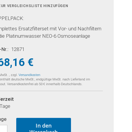
ZUR VERGLEICHSLISTE HINZUFÜGEN
PPELPACK:
plettes Ersatzfilterset mit Vor- und Nachfiltern
 die Platinumwasser NEO-6 Osmoseanlage
-Nr.
12871
68,16 €
 MwSt.
,
zzgl.
Versandkosten
 enthält deutsche MwSt.; endgültige MwSt. nach Lieferland im
out. Versandkostenfrei ab 50 € innerhalb Deutschlands.
ferzeit
 Tage
nge
In den
Warenkorb