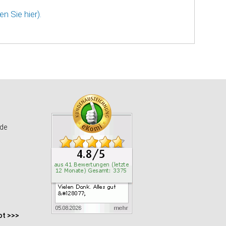
n Sie hier).
de
ot >>>