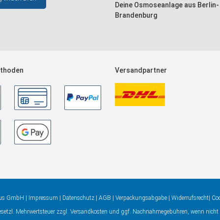
Deine Osmoseanlage aus Berlin-
Brandenburg
thoden
Versandpartner
aus GmbH |
Impressum
|
Datenschutz
|
AGB
|
Verpackungsabgabe
|
Widerrufsrecht
|
Coo
gesetzl. Mehrwertsteuer zzgl.
Versandkosten
und ggf. Nachnahmegebühren, wenn nicht 