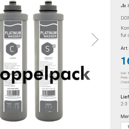
DO
Kom
für
Art.
1
Inkl.
Preis
Check
Lie
2-3
Me