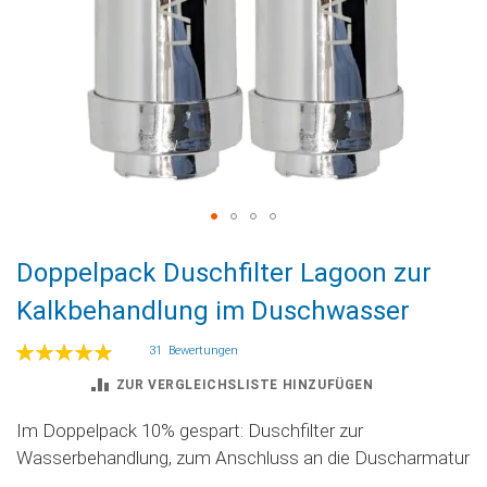
Zum
Doppelpack Duschfilter Lagoon zur
Anfang
der
Kalkbehandlung im Duschwasser
Bildgalerie
springen
Bewertung:
31
Bewertungen
99
100
% of
ZUR VERGLEICHSLISTE HINZUFÜGEN
Im Doppelpack 10% gespart: Duschfilter zur
Wasserbehandlung, zum Anschluss an die Duscharmatur