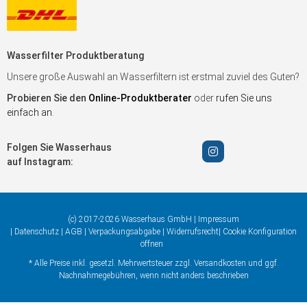
Wasserfilter Produktberatung
Unsere große Auswahl an Wasserfiltern ist erstmal zuviel des Guten?
Probieren Sie den
Online-Produktberater
oder
rufen Sie uns
einfach an
.
Folgen Sie Wasserhaus
auf Instagram:
(c) 2017-2026 Wasserhaus GmbH |
Impressum
|
Datenschutz
|
AGB
|
Verpackungsabgabe
|
Widerrufsrecht
|
Cookie Konfiguration
öffnen
* Alle Preise inkl. gesetzl. Mehrwertsteuer zzgl.
Versandkosten
und ggf.
Nachnahmegebühren, wenn nicht anders beschrieben