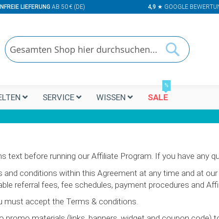
NFREIE LIEFERUNG
AB 50 € (DE)
4,9
★ GOOGLE BEWERTU
Suchen
Suchen
%
LTEN
SERVICE
WISSEN
SALE
s text before running our Affiliate Program. If you have any qu
nd conditions within this Agreement at any time and at our 
able referral fees, fee schedules, payment procedures and Affi
you must accept the Terms & conditions.
o promo materials (links, banners, widget and coupon code) t