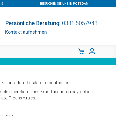
NG
BESUCHEN SIE UNS IN POTSDAM
Persönliche Beratung:
0331 5057943
Kontakt aufnehmen
Mein Warenkorb
estions, don't hesitate to contact us.
sole discretion. These modifications may include,
liate Program rules.
o share.