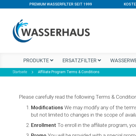
PREMIUM WASSERFILTER SEIT 1999
KOSTE
PRODUKTE
ERSATZFILTER
WASSERWE
Startseite
Affiliate Program Terms & Conditions
Please carefully read the following Terms & Condition
Modifications
We may modify any of the terms a
but not limited to changes in the scope of avail
Enrollment
To enroll in the affiliate program, 
Promo
You will be provided with a special prom