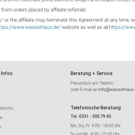
from orders placed by affiliate referrals.
e/
or the affiliate may terminate this Agreement at any time, 
ttps://www.wasserhaus.de/
website as well as all
https://ww
 Infos
Beratung + Service
Persönlich am Telefon
oder E-mail an
info@wasserhaus.
Telefonische Beratung
erkonto
Tel. 0331 - 505 79 43
ie
Mo, Do, Fr: 9:00 - 18:00 Uhr
n
Di und Mi: 9:00 - 15:00 Uhr