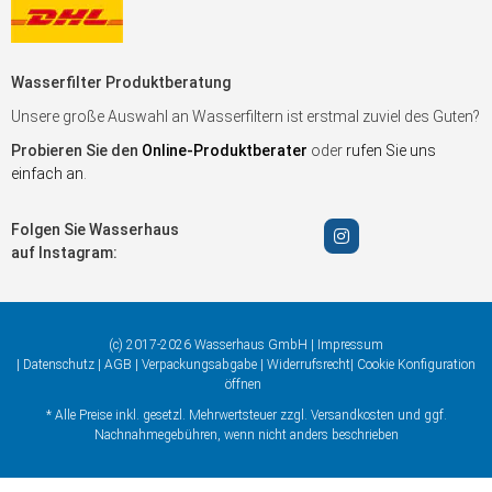
Wasserfilter Produktberatung
Unsere große Auswahl an Wasserfiltern ist erstmal zuviel des Guten?
Probieren Sie den
Online-Produktberater
oder
rufen Sie uns
einfach an
.
Folgen Sie Wasserhaus
auf Instagram:
(c) 2017-2026 Wasserhaus GmbH |
Impressum
|
Datenschutz
|
AGB
|
Verpackungsabgabe
|
Widerrufsrecht
|
Cookie Konfiguration
öffnen
* Alle Preise inkl. gesetzl. Mehrwertsteuer zzgl.
Versandkosten
und ggf.
Nachnahmegebühren, wenn nicht anders beschrieben