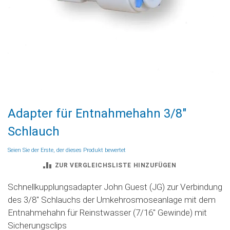
Zum
Adapter für Entnahmehahn 3/8"
Anfang
der
Schlauch
Bildgalerie
springen
Seien Sie der Erste, der dieses Produkt bewertet
ZUR VERGLEICHSLISTE HINZUFÜGEN
Schnellkupplungsadapter John Guest (JG) zur Verbindung
des 3/8'' Schlauchs der Umkehrosmoseanlage mit dem
Entnahmehahn für Reinstwasser (7/16'' Gewinde) mit
Sicherungsclips