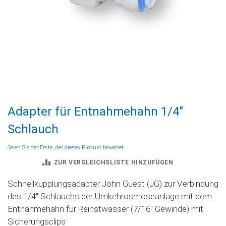
Zum
Adapter für Entnahmehahn 1/4"
Anfang
der
Schlauch
Bildgalerie
springen
Seien Sie der Erste, der dieses Produkt bewertet
ZUR VERGLEICHSLISTE HINZUFÜGEN
Schnellkupplungsadapter John Guest (JG) zur Verbindung
des 1/4'' Schlauchs der Umkehrosmoseanlage mit dem
Entnahmehahn für Reinstwasser (7/16'' Gewinde) mit
Sicherungsclips