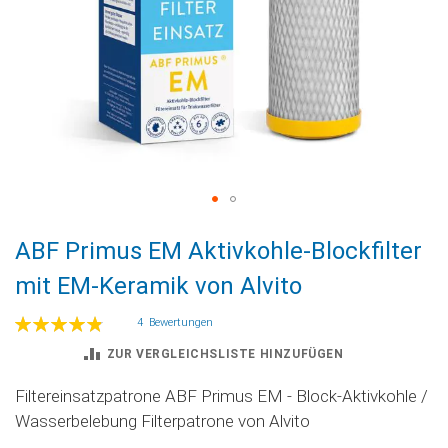
Zum
ABF Primus EM Aktivkohle-Blockfilter
Anfang
der
mit EM-Keramik von Alvito
Bildgalerie
springen
Bewertung:
4
Bewertungen
98
100
% of
ZUR VERGLEICHSLISTE HINZUFÜGEN
Filtereinsatzpatrone ABF Primus EM - Block-Aktivkohle /
Wasserbelebung Filterpatrone von Alvito