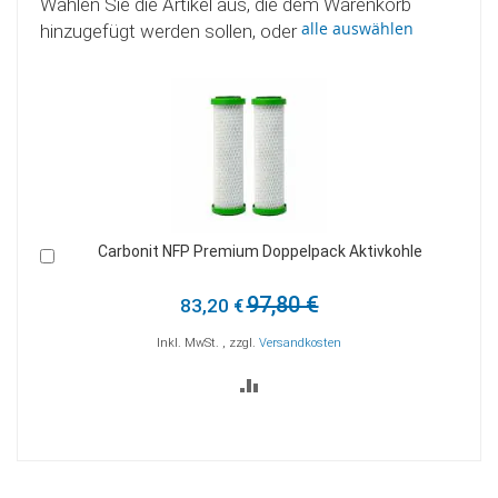
Wählen Sie die Artikel aus, die dem Warenkorb
alle auswählen
hinzugefügt werden sollen, oder
IFP Puro Carbonit Aktivkohlefilter mit Mikrofiltration
In
I
den
d
Warenkorb
W
85,90 €
Inkl. MwSt.
,
zzgl.
Versandkosten
ZUR
VERGLEICHSLISTE
HINZUFÜGEN