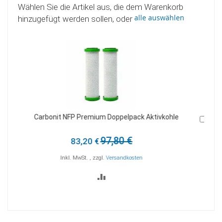
Wählen Sie die Artikel aus, die dem Warenkorb
alle auswählen
hinzugefügt werden sollen, oder
IFP Puro Carbonit Aktivkohlefilter mit Mikrofiltration
In
I
den
d
Warenkorb
W
85,90 €
Inkl. MwSt.
,
zzgl.
Versandkosten
ZUR
VERGLEICHSLISTE
HINZUFÜGEN