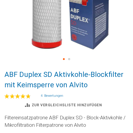
Zum
ABF Duplex SD Aktivkohle-Blockfilter
Anfang
der
mit Keimsperre von Alvito
Bildgalerie
springen
Bewertung:
4
Bewertungen
98
100
% of
ZUR VERGLEICHSLISTE HINZUFÜGEN
Filtereinsatzpatrone ABF Duplex SD - Block-Aktivkohle /
Mikrofiltration Filterpatrone von Alvito