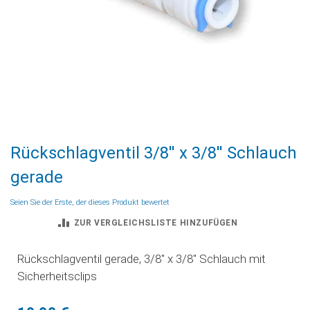
Zum
Rückschlagventil 3/8'' x 3/8'' Schlauch
Anfang
der
gerade
Bildgalerie
springen
Seien Sie der Erste, der dieses Produkt bewertet
ZUR VERGLEICHSLISTE HINZUFÜGEN
Rückschlagventil gerade, 3/8'' x 3/8'' Schlauch mit
Sicherheitsclips