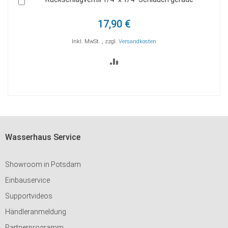
In
den
Warenkorb
17,90 €
Inkl. MwSt.
,
zzgl.
Versandkosten
ZUR
VERGLEICHSLISTE
HINZUFÜGEN
Wasserhaus Service
Showroom in Potsdam
Einbauservice
Supportvideos
Händleranmeldung
Partnerprogramm