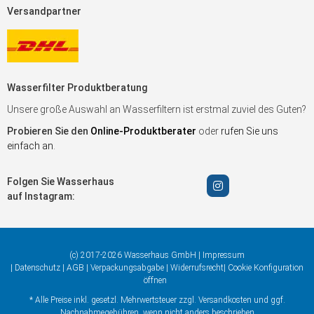
Versandpartner
Wasserfilter Produktberatung
Unsere große Auswahl an Wasserfiltern ist erstmal zuviel des Guten?
Probieren Sie den
Online-Produktberater
oder
rufen Sie uns
einfach an
.
Folgen Sie Wasserhaus
auf Instagram:
(c) 2017-2026 Wasserhaus GmbH |
Impressum
|
Datenschutz
|
AGB
|
Verpackungsabgabe
|
Widerrufsrecht
|
Cookie Konfiguration
öffnen
* Alle Preise inkl. gesetzl. Mehrwertsteuer zzgl.
Versandkosten
und ggf.
Nachnahmegebühren, wenn nicht anders beschrieben