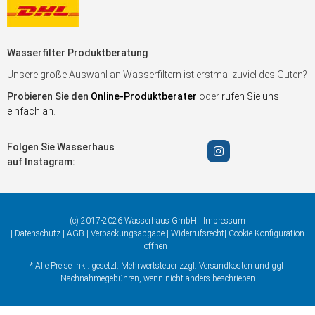
Wasserfilter Produktberatung
Unsere große Auswahl an Wasserfiltern ist erstmal zuviel des Guten?
Probieren Sie den
Online-Produktberater
oder
rufen Sie uns
einfach an
.
Folgen Sie Wasserhaus
auf Instagram:
(c) 2017-2026 Wasserhaus GmbH |
Impressum
|
Datenschutz
|
AGB
|
Verpackungsabgabe
|
Widerrufsrecht
|
Cookie Konfiguration
öffnen
* Alle Preise inkl. gesetzl. Mehrwertsteuer zzgl.
Versandkosten
und ggf.
Nachnahmegebühren, wenn nicht anders beschrieben