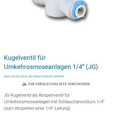
Zum
Kugelventil für
Anfang
der
Umkehrosmoseanlagen 1/4" (JG)
Bildgalerie
springen
Seien Sie der Erste, der dieses Produkt bewertet
ZUR VERGLEICHSLISTE HINZUFÜGEN
JG-Kugelventil als Absperrventil für
Umkehrosmoseanlagen mit Schlauchanschluss 1/4''
(zum Absperren einer 1/4"-Leitung).