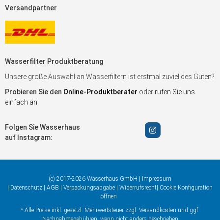
Versandpartner
Wasserfilter Produktberatung
Unsere große Auswahl an Wasserfiltern ist erstmal zuviel des Guten?
Probieren Sie den
Online-Produktberater
oder
rufen Sie uns
einfach an
.
Folgen Sie Wasserhaus
auf Instagram:
(c) 2017-2026 Wasserhaus GmbH |
Impressum
|
Datenschutz
|
AGB
|
Verpackungsabgabe
|
Widerrufsrecht
|
Cookie Konfiguration
öffnen
* Alle Preise inkl. gesetzl. Mehrwertsteuer zzgl.
Versandkosten
und ggf.
Nachnahmegebühren, wenn nicht anders beschrieben