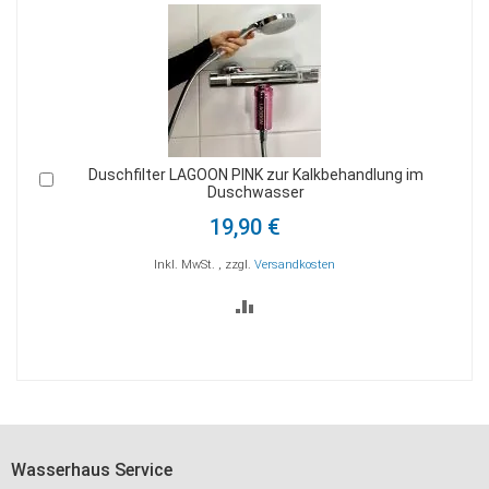
m
Doppelpack Duschfilter Lagoon zur Kalkbehandlung im
In
I
Duschwasser
den
d
Warenkorb
W
37,80 €
32,80 €
Inkl. MwSt.
,
zzgl.
Versandkosten
ZUR
VERGLEICHSLISTE
HINZUFÜGEN
Wasserhaus Service