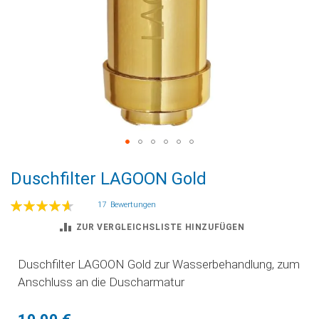
Zum
Duschfilter LAGOON Gold
Anfang
der
Bewertung:
17
Bewertungen
Bildgalerie
93
100
% of
springen
ZUR VERGLEICHSLISTE HINZUFÜGEN
Duschfilter LAGOON Gold zur Wasserbehandlung, zum
Anschluss an die Duscharmatur