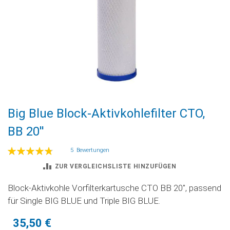
Zum
Big Blue Block-Aktivkohlefilter CTO,
Anfang
der
BB 20''
Bildgalerie
springen
Bewertung:
5
Bewertungen
97
100
% of
ZUR VERGLEICHSLISTE HINZUFÜGEN
Block-Aktivkohle Vorfilterkartusche CTO BB 20", passend
für Single BIG BLUE und Triple BIG BLUE.
35,50 €