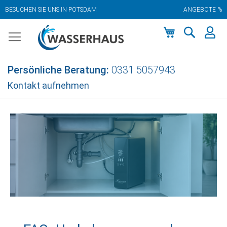
BESUCHEN SIE UNS IN POTSDAM
ANGEBOTE %
Zum
Inhalt
springen
Mein Warenkor
Persönliche Beratung:
0331 5057943
Kontakt aufnehmen