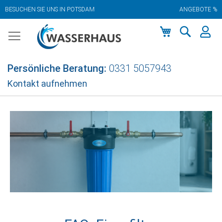
BESUCHEN SIE UNS IN POTSDAM
ANGEBOTE %
Zum
Inhalt
springen
Mein Warenkor
Persönliche Beratung:
0331 5057943
Kontakt aufnehmen