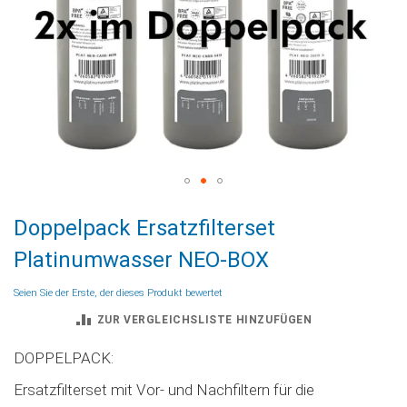
Zum
Doppelpack Ersatzfilterset
Anfang
der
Platinumwasser NEO-BOX
Bildgalerie
springen
Seien Sie der Erste, der dieses Produkt bewertet
ZUR VERGLEICHSLISTE HINZUFÜGEN
DOPPELPACK:
Ersatzfilterset mit Vor- und Nachfiltern für die