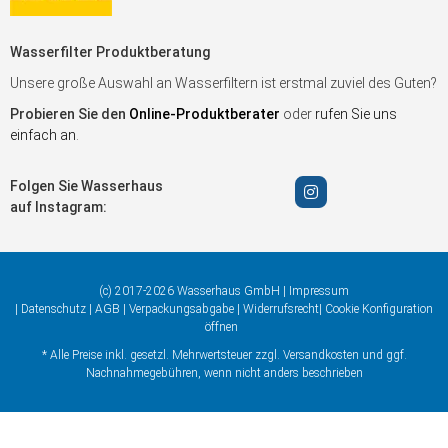
Wasserfilter Produktberatung
Unsere große Auswahl an Wasserfiltern ist erstmal zuviel des Guten?
Probieren Sie den
Online-Produktberater
oder
rufen Sie uns
einfach an
.
Folgen Sie Wasserhaus
auf Instagram:
(c) 2017-2026 Wasserhaus GmbH |
Impressum
|
Datenschutz
|
AGB
|
Verpackungsabgabe
|
Widerrufsrecht
|
Cookie Konfiguration
öffnen
* Alle Preise inkl. gesetzl. Mehrwertsteuer zzgl.
Versandkosten
und ggf.
Nachnahmegebühren, wenn nicht anders beschrieben