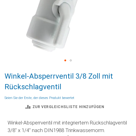
Zum
Winkel-Absperrventil 3/8 Zoll mit
Anfang
der
Rückschlagventil
Bildgalerie
springen
Seien Sie der Erste, der dieses Produkt bewertet
ZUR VERGLEICHSLISTE HINZUFÜGEN
Winkel-Absperrventil mit integriertem Rückschlagventil
3/8" x 1/4" nach DIN1988 Trinkwassernorm.