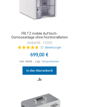
FRI.TZ mobile Auftisch-
Osmoseanlage ohne Festinstallation
Artikel-Nr.: 13209
Bewertung:
37
Bewertungen
97%
699,00 €
Inkl. MwSt.
,
zzgl.
Versandkosten
In den Warenkorb
ZUR
VERGLEICHSLISTE
HINZUFÜGEN