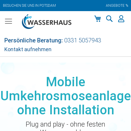
BESUCHEN SIE UNS IN POTSDAM
ANGEBOTE %
Zum
Inhalt
springen
Mein Warenkor
Persönliche Beratung:
0331 5057943
Kontakt aufnehmen
Mobile
Umkehrosmoseanlage
ohne Installation
Plug and play - ohne festen