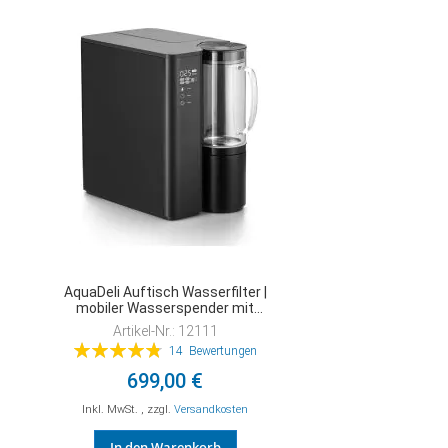
HINZUFÜGEN
AquaDeli Auftisch Wasserfilter |
mobiler Wasserspender mit
Osmosefilter
Artikel-Nr.: 12111
Bewertung:
14
Bewertungen
97%
699,00 €
Inkl. MwSt.
,
zzgl.
Versandkosten
In den Warenkorb