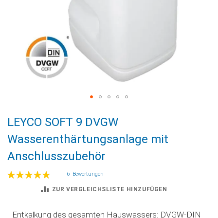
Zum
LEYCO SOFT 9 DVGW
Anfang
der
Wasserenthärtungsanlage mit
Bildgalerie
Anschlusszubehör
springen
Bewertung:
6
Bewertungen
98
100
% of
ZUR VERGLEICHSLISTE HINZUFÜGEN
Entkalkung des gesamten Hauswassers: DVGW-DIN