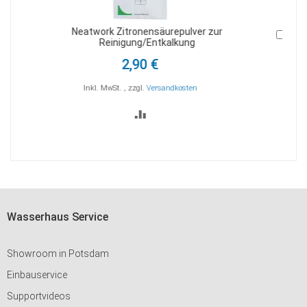
Softener Desinfektion BacWater zur Reinigung
In
den
Warenkorb
19,90 €
Inkl. MwSt.
,
zzgl.
Versandkosten
ZUR
VERGLEICHSLISTE
HINZUFÜGEN
Wasserhaus Service
Showroom in Potsdam
Einbauservice
Supportvideos