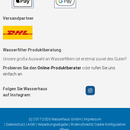
Versandpartner
Wasserfilter Produktberatung
Unsere große Auswahl an Wasserfiltern ist erstmal zuviel des Guten?
Probieren Sie den
Online-Produktberater
oder
rufen Sie uns
einfach an
.
Folgen Sie Wasserhaus
auf Instagram:
(c) 2017-2026 Wasserhaus GmbH |
Impressum
|
Datenschutz
|
AGB
|
Verpackungsabgabe
|
Widerrufsrecht
|
Cookie Konfiguration
öffnen