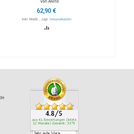
von Alvito
den
Warenkorb
62,90 €
Inkl. MwSt.
,
zzgl.
Versandkosten
ZUR
STE
VERGLEICHSLISTE
HINZUFÜGEN
de