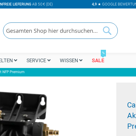
NFREIE LIEFERUNG
AB 50 € (DE)
4,9
★ GOOGLE BEWERTU
Suchen
Suchen
%
LTEN
SERVICE
WISSEN
SALE
mit NFP Premium
Ca
Ak
Pr