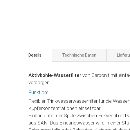
Zum
Anfang
der
Bildgalerie
springen
Details
Technische Daten
Liefer
Aktivkohle-Wasserfilter
von Carbonit mit einf
verborgen.
Funktion:
Flexibler Trinkwasserwasserfilter für die Wasser
Kupferkonzentrationen einsetzbar.
Einbau unter der Spüle zwischen Eckventil und
aus SAN. Das Eingangswasser wird in einer Stufe 
Schwermetalle oder Bakterien. Kleinmolekulare 