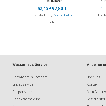
Aktivkohle
Sup
den
den
Warenkorb
Warenkorb
97,80 €
83,20 €
11
Inkl. MwSt.
,
zzgl.
Versandkosten
Inkl. 
ZUR
VERGLEICHSLISTE
HINZUFÜGEN
Wasserhaus Service
Allgemeine
Showroom in Potsdam
Über Uns
Einbauservice
Kontakt
Supportvideos
Mein Benutz
Händleranmeldung
Bestellhistor