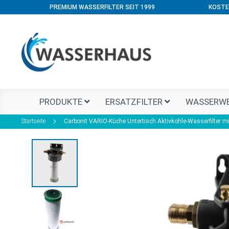
PREMIUM WASSERFILTER SEIT 1999
KOSTE
PRODUKTE
ERSATZFILTER
WASSERWE
Startseite
Carbonit VARIO-Küche Untertisch Aktivkohle-Wasserfilter 
Zum
Ende
der
Bildgalerie
springen