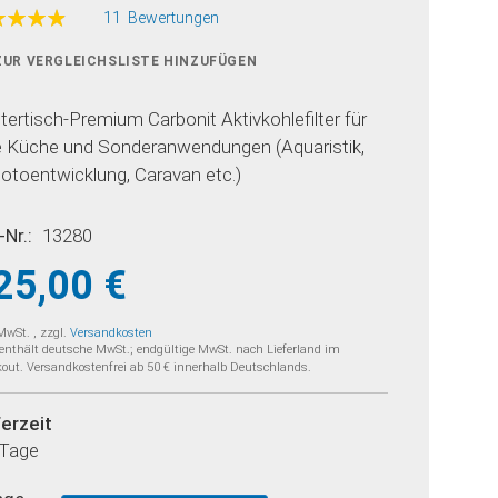
ertung:
11
Bewertungen
100
f
ZUR VERGLEICHSLISTE HINZUFÜGEN
tertisch-Premium Carbonit Aktivkohlefilter für
e Küche und Sonderanwendungen (Aquaristik,
otoentwicklung, Caravan etc.)
-Nr.
13280
25,00 €
 MwSt.
,
zzgl.
Versandkosten
 enthält deutsche MwSt.; endgültige MwSt. nach Lieferland im
out. Versandkostenfrei ab 50 € innerhalb Deutschlands.
ferzeit
 Tage