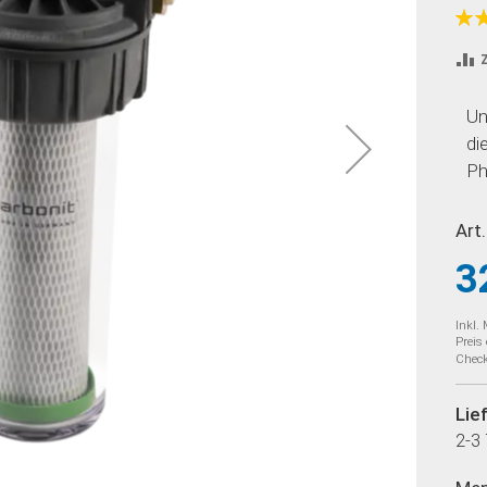
Bew
99
% o
Un
di
Ph
Art.
3
Inkl.
Preis
Check
Lie
2-3