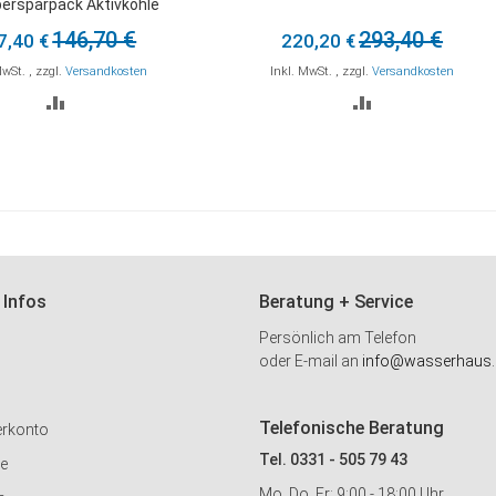
ersparpack Aktivkohle
den
Warenkorb
146,70 €
293,40 €
7,40 €
220,20 €
MwSt.
,
zzgl.
Versandkosten
Inkl. MwSt.
,
zzgl.
Versandkosten
ZUR
ZUR
VERGLEICHSLISTE
VERGLEICHSLI
HINZUFÜGEN
HINZUFÜGEN
 Infos
Beratung + Service
Persönlich am Telefon
oder E-mail an
info@wasserhaus.
Telefonische Beratung
erkonto
Tel. 0331 - 505 79 43
ie
Mo, Do, Fr: 9:00 - 18:00 Uhr