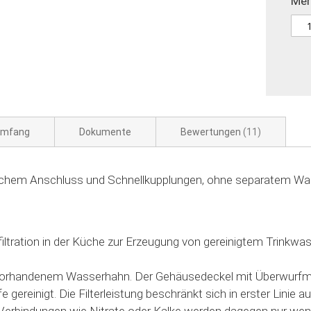
Me
umfang
Dokumente
Bewertungen
11
achem Anschluss und Schnellkupplungen, ohne separatem Wass
filtration in der Küche zur Erzeugung von gereinigtem Trinkwas
 vorhandenem Wasserhahn. Der Gehäusedeckel mit Überwurfmutt
gereinigt. Die Filterleistung beschränkt sich in erster Linie 
Verbindungen wie Nitrate oder Kalke werden dagegen nur wen