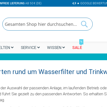
NFREIE LIEFERUNG
AB 50 € (DE)
4,9
★ GOOGLE BEWERTU
Suchen
Suchen
%
LTEN
SERVICE
WISSEN
SALE
ten rund um Wasserfilter und Trink
i der Auswahl der passenden Anlage, im laufenden Betrieb ode
führt Sie gezielt zu den passenden Antworten. So erhalten Sie
ag.